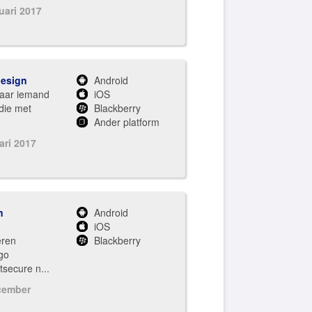
uari 2017
design
Android
naar iemand
iOS
die met
Blackberry
Ander platform
ari 2017
n
Android
iOS
eren
Blackberry
go
secure n...
cember