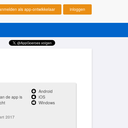
anmelden als app-ontwikkelaar
inloggen
Android
van de app is
iOS
cht
Windows
art 2017