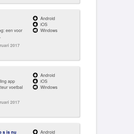
Android
iOS
og: een voor
Windows
.
ruari 2017
Android
lling app
iOS
teur voetbal
Windows
ruari 2017
 s is nu
Android