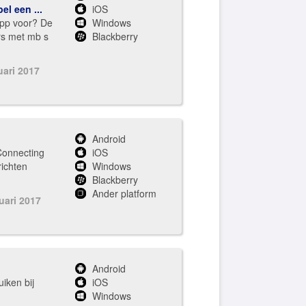
el een ...
iOS
app voor? De
Windows
rs met mb s
Blackberry
uari 2017
Android
Connecting
iOS
richten
Windows
Blackberry
Ander platform
uari 2017
Android
iken bij
iOS
Windows