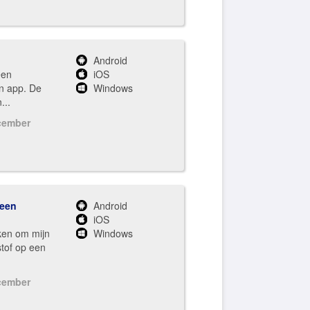
Android
een
iOS
en app. De
Windows
...
cember
 een
Android
iOS
ken om mijn
Windows
stof op een
cember