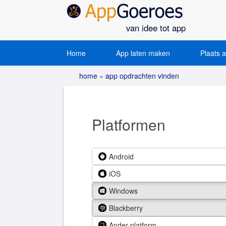
van idee tot app
Home
App laten maken
Plaats 
home
»
app opdrachten vinden
Platformen
Android
iOS
Windows
Blackberry
Ander platform