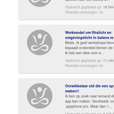
Opdracht geplaatst op:
18 feb
Reacties ontvangen: 0x
Werkmodel om flitslicht en
omgevingslicht in balans t
Beste, Ik geef workshops bin
bepaald onderdeel binnen de f
ik heb een idee voor e...
Opdracht geplaatst op:
11 ok
Reacties ontvangen: 0x
Ontwikkelaar oid die een s
maken!!
Ik ben op zoek naar iemand di
app kan maken. Voorbeeld. m
,spyphone pro. Maar dan 1...
Opdracht geplaatst op:
8 juli