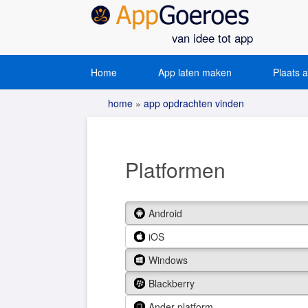
van idee tot app
Home
App laten maken
Plaats 
home
»
app opdrachten vinden
Platformen
Android
iOS
Windows
Blackberry
Ander platform