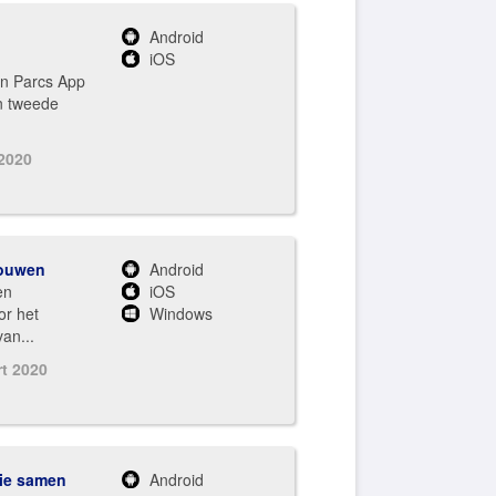
Android
iOS
an Parcs App
n tweede
 2020
bouwen
Android
en
iOS
r het
Windows
an...
rt 2020
die samen
Android