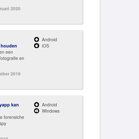
ruari 2020
Android
e houden
iOS
nen een
otografie en
tober 2019
pyapp kan
Android
Windows
e forensiche
spy
 2019