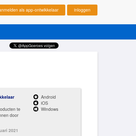
anmelden als app-ontwikkelaar
inloggen
kkelaar
Android
iOS
roducten te
Windows
nnen door
uari 2021