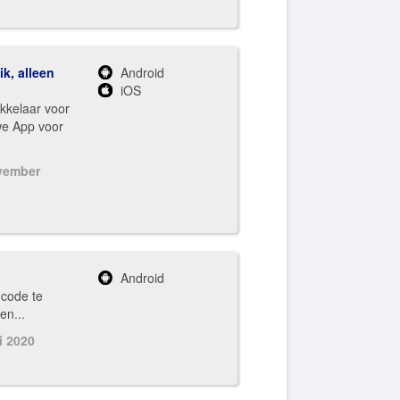
ik, alleen
Android
iOS
ikkelaar voor
we App voor
vember
Android
 code te
en...
i 2020