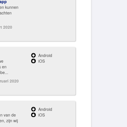
 app
len kunnen
rachten
rt 2020
Android
we
iOS
k en
be...
ruari 2020
Android
n van de
iOS
, zijn wij