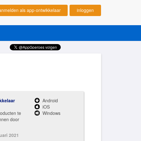
anmelden als app-ontwikkelaar
inloggen
kkelaar
Android
iOS
roducten te
Windows
nnen door
uari 2021