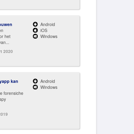
bouwen
Android
en
iOS
r het
Windows
an...
rt 2020
pyapp kan
Android
Windows
e forensiche
spy
 2019