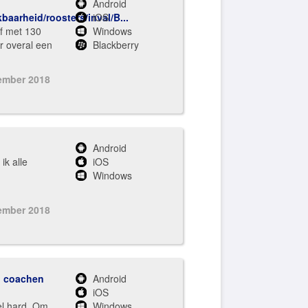
Android
aarheid/roosters/inval/B...
iOS
jf met 130
Windows
r overal een
Blackberry
ember 2018
Android
ik alle
iOS
Windows
ember 2018
en coachen
Android
iOS
el hard. Om
Windows