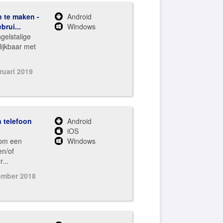
n te maken -
Android
rui...
Windows
gelstalige
lijkbaar met
ruari 2019
 telefoon
Android
iOS
 om een
Windows
en/of
...
ember 2018