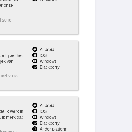
ar onze
i 2018
Android
de hype, het
iOS
gek van
Windows
Blackberry
uari 2018
Android
de Ik werk in
iOS
, ik merk dat
Windows
Blackberry
Ander platform
ober 2017