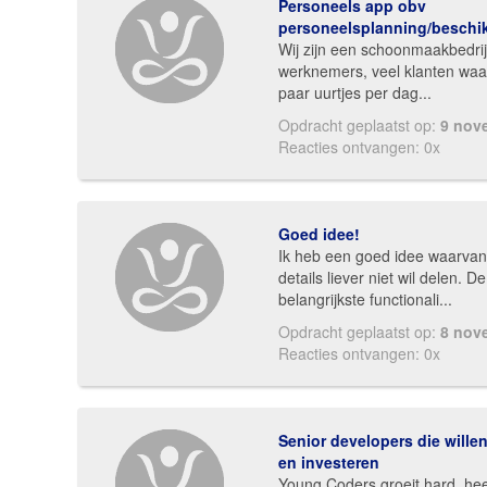
Personeels app obv
personeelsplanning/beschikb
Wij zijn een schoonmaakbedri
werknemers, veel klanten waa
paar uurtjes per dag...
Opdracht geplaatst op:
9 nov
Reacties ontvangen: 0x
Goed idee!
Ik heb een goed idee waarvan 
details liever niet wil delen. De
belangrijkste functionali...
Opdracht geplaatst op:
8 nov
Reacties ontvangen: 0x
Senior developers die will
en investeren
Young Coders groeit hard, he