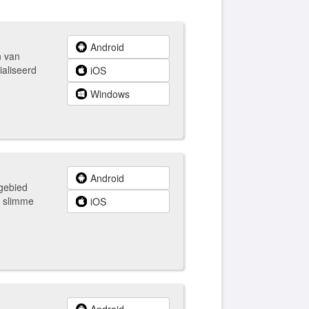
Android
n van
ialiseerd
iOS
Windows
Android
 gebied
, slimme
iOS