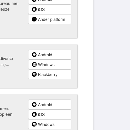
bureau met
rieuze
iOS
Ander platform
Android
 diverse
+)...
Windows
Blackberry
Android
rmen.
 op een
iOS
Windows