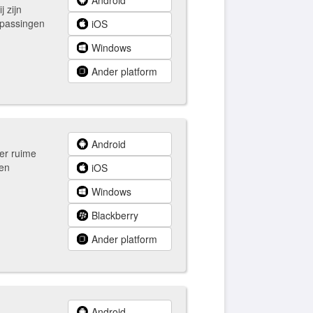
Android
j zijn
epassingen
iOS
Windows
Ander platform
Android
er ruime
 en
iOS
Windows
Blackberry
Ander platform
Android