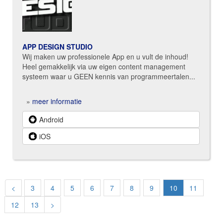
APP DESIGN STUDIO
Wij maken uw professionele App en u vult de inhoud!
Heel gemakkelijk via uw eigen content management
systeem waar u GEEN kennis van programmeertalen...
»
meer informatie
Android
iOS
<
3
4
5
6
7
8
9
10
11
12
13
>