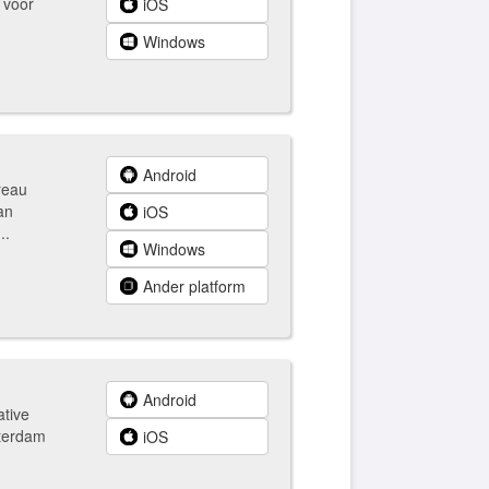
 voor
iOS
Windows
Android
reau
an
iOS
..
Windows
Ander platform
Android
ative
tterdam
iOS