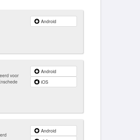
Android
Android
deerd voor
 Enschede
iOS
Android
eerd