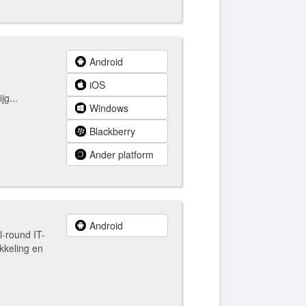
Android
iOS
jg...
Windows
Blackberry
Ander platform
Android
l-round IT-
kkeling en