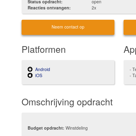
Status opdracht:
open
Reacties ontvangen:
2x
Neem contact op
Platformen
Ap
Android
- T
iOS
- T
Omschrijving opdracht
Budget opdracht:
Winstdeling