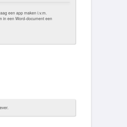
raag een app maken i.v.m.
ben in een Word-document een
ever.