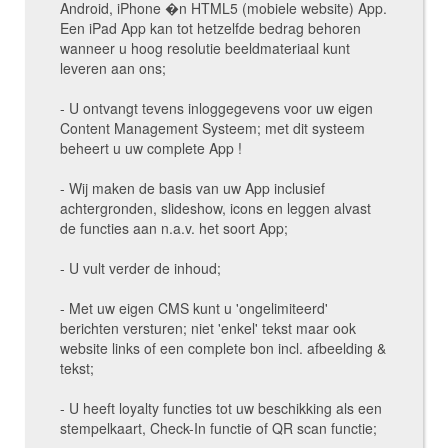
Android, iPhone �n HTML5 (mobiele website) App.
Een iPad App kan tot hetzelfde bedrag behoren
wanneer u hoog resolutie beeldmateriaal kunt
leveren aan ons;
- U ontvangt tevens inloggegevens voor uw eigen
Content Management Systeem; met dit systeem
beheert u uw complete App !
- Wij maken de basis van uw App inclusief
achtergronden, slideshow, icons en leggen alvast
de functies aan n.a.v. het soort App;
- U vult verder de inhoud;
- Met uw eigen CMS kunt u 'ongelimiteerd'
berichten versturen; niet 'enkel' tekst maar ook
website links of een complete bon incl. afbeelding &
tekst;
- U heeft loyalty functies tot uw beschikking als een
stempelkaart, Check-In functie of QR scan functie;