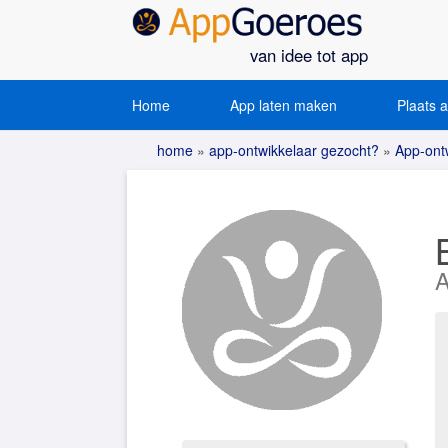
van idee tot app
Home
App laten maken
Plaats 
home
»
app-ontwikkelaar gezocht?
»
App-ontw
A