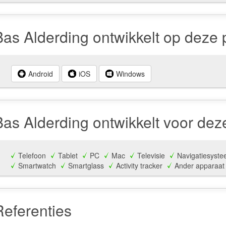
Bas Alderding ontwikkelt op deze 
Android
iOS
Windows
Bas Alderding ontwikkelt voor dez
Telefoon
Tablet
PC
Mac
Televisie
Navigatiesyste
Smartwatch
Smartglass
Activity tracker
Ander apparaat
Referenties