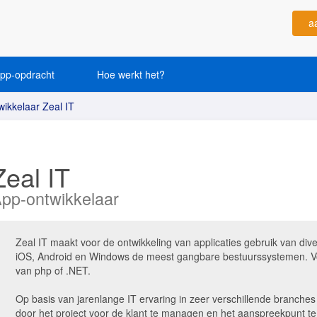
a
app-opdracht
Hoe werkt het?
ikkelaar Zeal IT
Zeal IT
pp-ontwikkelaar
Zeal IT maakt voor de ontwikkeling van applicaties gebruik van dive
iOS, Android en Windows de meest gangbare bestuurssystemen. Vo
van php of .NET.
Op basis van jarenlange IT ervaring in zeer verschillende branches z
door het project voor de klant te managen en het aanspreekpunt te z