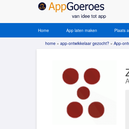
van idee tot app
Home
App laten maken
Plaats 
home
»
app-ontwikkelaar gezocht?
»
App-ontw
A