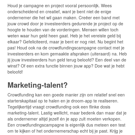
Houd je campagne en project vooral persoonlijk. Wees
onderscheidend en creatief, want je bent niet de enige
ondernemer die het wil gaan maken. Creëer een band met
jouw crowd door je investeerders gedurende je project op de
hoogte te houden van de vorderingen. Mensen willen toch
weten waar hun geld heen gaat. Heb je het vereiste geld bij
elkaar? Gefeliciteerd, maar je bent er nog niet. Nu begint het
pas! Houd ook na de crowdfundingscampagne contact met je
investeerders en kom gemaakte afspraken (uiteraard) na. Heb
jij jouw investeerders hun geld terug beloofd? Een deel van de
winst? Of een extra functie binnen jouw app? Doe wat je hebt
beloofd!
Marketing-talent?
Crowdfunding kan een goede manier zijn om relatief snel een
starterskapitaal op te halen en je droom-app te realiseren.
Tegelijkertijd vraagt crowdfunding ook een flinke dosis
marketing-talent. Lastig wellicht, maar bedenk dan maar dat je
als ondernemer altijd jezelf én je app zult moeten verkopen.
Een crowdfundingscampagne is eigenlijk dus meteen een test
om te kijken of het ondernemerschap echt bij je past. Krijg je