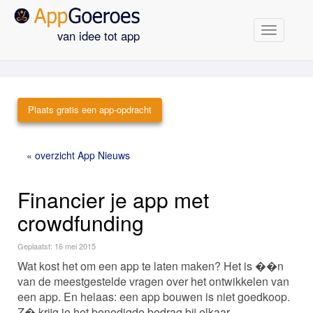
Navigatie
van idee tot app
Plaats gratis een app-opdracht
« overzicht App Nieuws
Financier je app met
crowdfunding
Geplaatst: 16 mei 2015
Wat kost het om een app te laten maken? Het is ��n
van de meestgestelde vragen over het ontwikkelen van
een app. En helaas: een app bouwen is niet goedkoop.
Z� krijg je het benodigde bedrag bij elkaar.